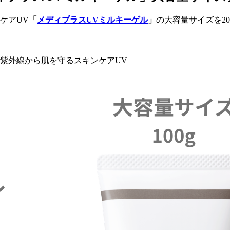
ケアUV
「
メディプラスUVミルキーゲル
」
の大容量サイズを2
、紫外線から肌を守るスキンケアUV