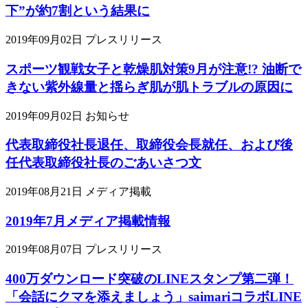
下”が約7割という結果に
2019年09月02日
プレスリリース
スポーツ観戦女子と乾燥肌対策9月が注意!? 油断で
きない紫外線量と揺らぎ肌が肌トラブルの原因に
2019年09月02日
お知らせ
代表取締役社長退任、取締役会長就任、および後
任代表取締役社長のごあいさつ文
2019年08月21日
メディア掲載
2019年7月メディア掲載情報
2019年08月07日
プレスリリース
400万ダウンロード突破のLINEスタンプ第二弾！
「会話にクマを添えましょう」saimariコラボLINE