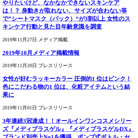
やりたいけど、なかなかできないスキンケア
は！？ 身動きが取れない、サイズが合わない等
で”シートマスク（パック）“が3割以上 女性のス
キンケア行動と見た目年齢意識を調査
2019年11月27日
メディア掲載
2019年10月メディア掲載情報
2019年11月20日
プレスリリース
女性が好むラッキーカラー 圧倒的1 位はピンク！
色にこだわる物の1 位は、化粧アイテムという結
果に
2019年11月01日
プレスリリース
3年連続3冠達成！！オールインワンコスメシリー
ズ『メディプラスゲル』『メディプラスゲルDX』
ブランド別売上No1を獲得 ポンプ式ボトル・セ