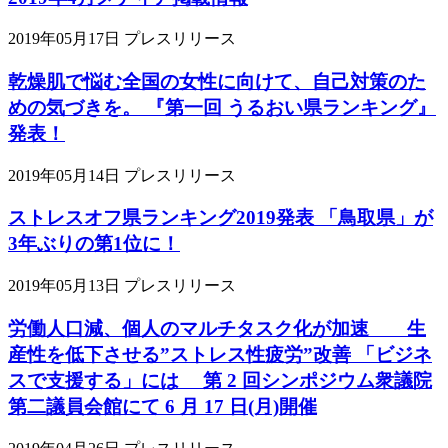
2019年05月17日
プレスリリース
乾燥肌で悩む全国の女性に向けて、自己対策のた
めの気づきを。 『第一回 うるおい県ランキング』
発表！
2019年05月14日
プレスリリース
ストレスオフ県ランキング2019発表 「鳥取県」が
3年ぶりの第1位に！
2019年05月13日
プレスリリース
労働人口減、個人のマルチタスク化が加速 生
産性を低下させる”ストレス性疲労”改善 「ビジネ
スで支援する」には 第 2 回シンポジウム衆議院
第二議員会館にて 6 月 17 日(月)開催